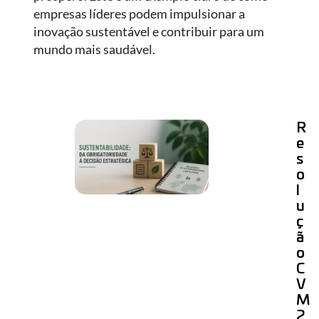
empresas líderes podem impulsionar a
inovação sustentável e contribuir para um
mundo mais saudável.
R
e
s
o
l
u
ç
ã
o
C
V
M
2