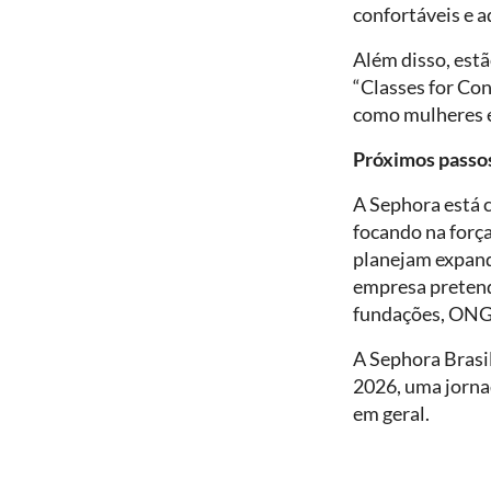
confortáveis e 
Além disso, est
“Classes for Co
como mulheres e
Próximos passos
A Sephora está 
focando na força
planejam expandi
empresa pretend
fundações, ONGs
A Sephora Brasi
2026, uma jorna
em geral.