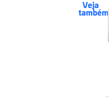
Veja
também