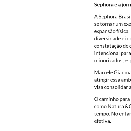
Sephora e a jor
A Sephora Brasi
se tornar um exe
expansão física,
diversidade e in
constatação de 
intencional par
minorizados, es
Marcele Gianmar
atingir essa amb
visa consolidar 
O caminho para a
como Natura &Co
tempo. No entan
efetiva.