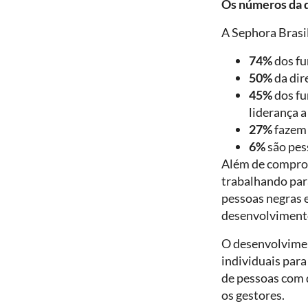
Os números da 
A Sephora Brasi
74%
dos fu
50%
da dir
45%
dos fu
liderança a
27%
fazem 
6%
são pes
Além de comprov
trabalhando par
pessoas negras e
desenvolvimento
O desenvolvimen
individuais para
de pessoas com 
os gestores.