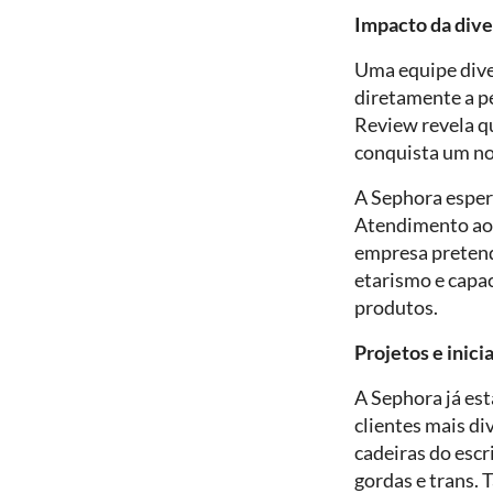
Impacto da div
Uma equipe dive
diretamente a p
Review revela 
conquista um no
A Sephora esper
Atendimento ao 
empresa pretend
etarismo e capac
produtos.
Projetos e inici
A Sephora já es
clientes mais di
cadeiras do escr
gordas e trans.