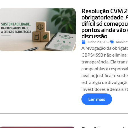
Resolução CVM 2
obrigatoriedade. 
difícil só começou
pontos ainda vão 
discussão.
Junho 23, 2026
Ambient
A revogação da obrigat
CBPS/ISSB não elimina
transparência. Ela trans
companhias a responsab
avaliar, justificar e sust
estratégia de divulgaçã
investidores e demais s
Ler mais