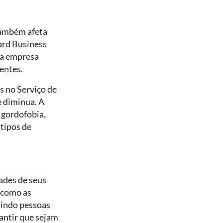
também afeta
ard Business
 a empresa
entes.
s no Serviço de
 diminua. A
 gordofobia,
 tipos de
ades de seus
, como as
uindo pessoas
antir que sejam