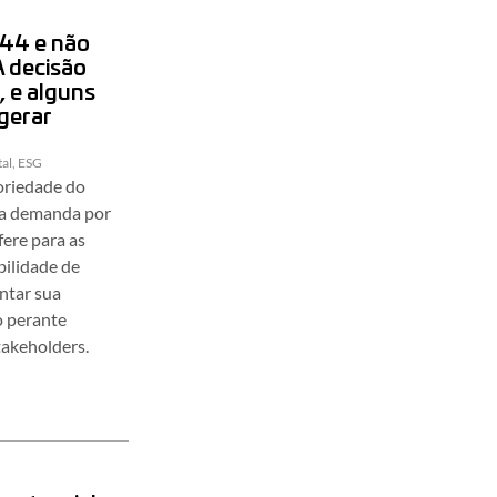
44 e não
A decisão
, e alguns
gerar
al
,
ESG
oriedade do
 a demanda por
fere para as
ilidade de
entar sua
o perante
takeholders.