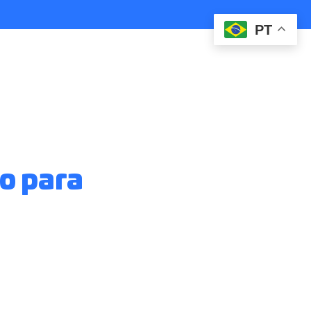
PT
no para