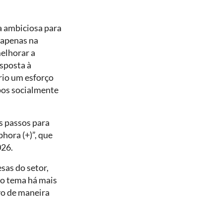
a ambiciosa para
 apenas na
melhorar a
esposta à
rio um esforço
pos socialmente
s passos para
hora (+)”, que
026.
sas do setor,
ao tema há mais
vo de maneira