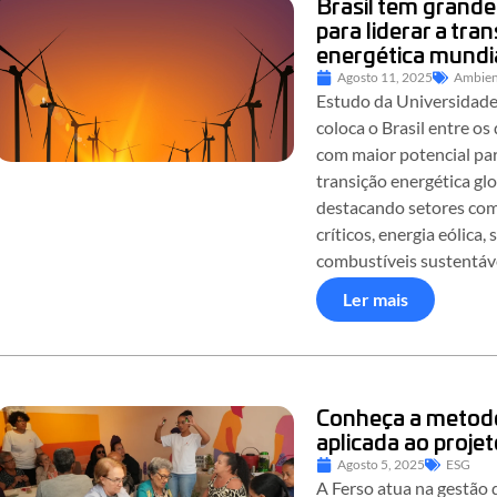
Brasil tem grande
para liderar a tra
energética mundi
Agosto 11, 2025
Ambien
Estudo da Universidad
coloca o Brasil entre os
com maior potencial par
transição energética glo
destacando setores com
críticos, energia eólica, 
combustíveis sustentáve
Ler mais
Conheça a metod
aplicada ao projet
Agosto 5, 2025
ESG
A Ferso atua na gestão 