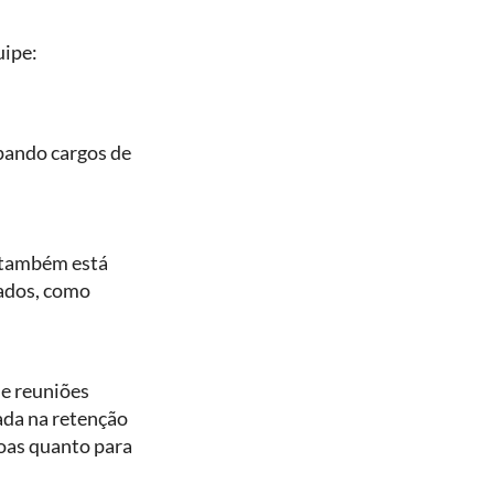
uipe:
ando cargos de
 também está
ados, como
 e reuniões
ada na retenção
soas quanto para