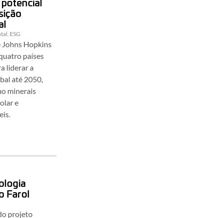
 potencial
nsição
al
tal
,
ESG
e Johns Hopkins
 quatro países
a liderar a
bal até 2050,
o minerais
solar e
is.
ologia
o Farol
do projeto