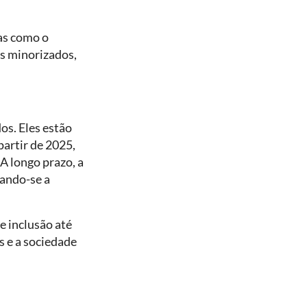
as como o
s minorizados,
s. Eles estão
partir de 2025,
A longo prazo, a
iando-se a
e inclusão até
s e a sociedade