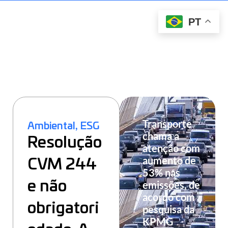
PT
Transporte
,
Ambiental
ESG
chama a
Resolução
atenção com
aumento de
CVM 244
53% nas
e não
emissões, de
acordo com
obrigatori
pesquisa da
KPMG