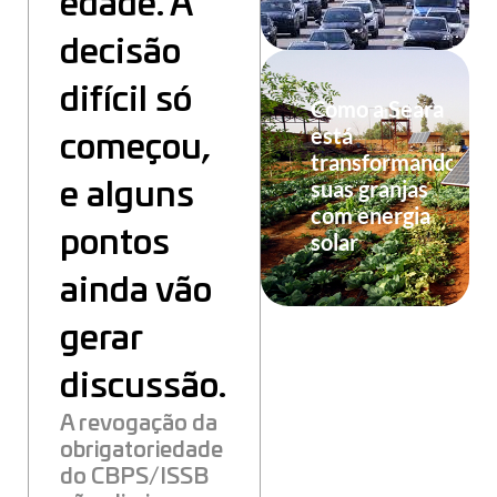
edade. A
decisão
difícil só
Como a Seara
está
começou,
transformando
suas granjas
e alguns
com energia
pontos
solar
ainda vão
gerar
discussão.
A revogação da
obrigatoriedade
do CBPS/ISSB