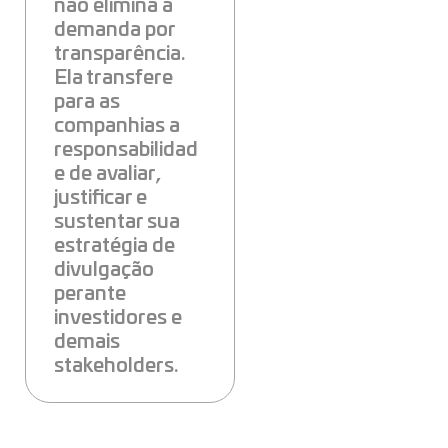
não elimina a
demanda por
transparência.
Ela transfere
para as
companhias a
responsabilidad
e de avaliar,
justificar e
sustentar sua
estratégia de
divulgação
perante
investidores e
demais
stakeholders.