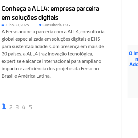
Conheça a ALL4: empresa parceira
em soluções digitais
Julho 30, 2025
Consultoria
,
ESG
A Ferso anuncia parceria com a ALL4, consultoria
global especializada em soluções digitais e EHS
para sustentabilidade. Com presença em mais de
30 países, a ALL4 traz inovação tecnológica,
O I
n
expertise e alcance internacional para ampliar o
Ado
impacto e a eficiência dos projetos da Ferso no
Brasil e América Latina.
1
2
3
4
5