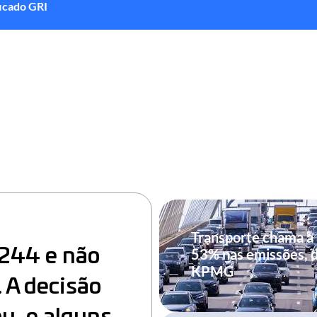
ficado GRI
Transporte chama a
244 e não
53% nas emissões, 
KPMG
 A decisão