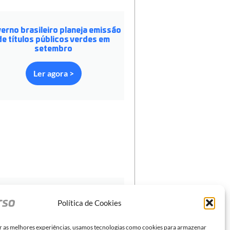
erno brasileiro planeja emissão
de títulos públicos verdes em
setembro
Ler agora >
deal a obrigatório, os relatórios
Política de Cookies
Sustentabilidade se consolidam
no mercado
r as melhores experiências, usamos tecnologias como cookies para armazenar