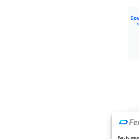
Gov
De i
de 
Para fornece