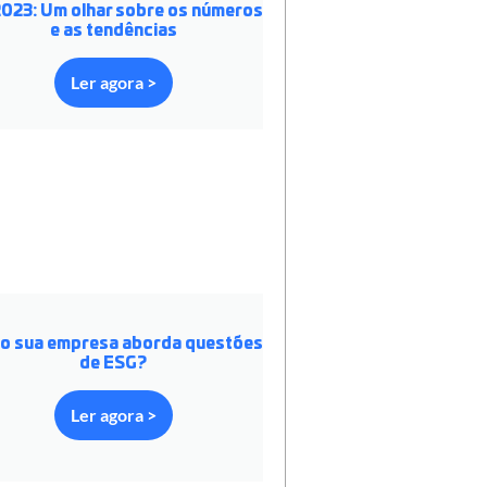
023: Um olhar sobre os números
e as tendências
Ler agora >
o sua empresa aborda questões
de ESG?
Ler agora >