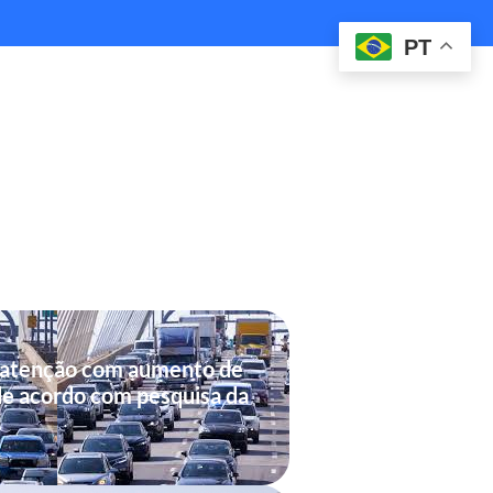
PT
 atenção com aumento de
de acordo com pesquisa da