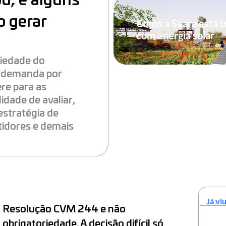
ou, e alguns
o gerar
Como a Seara está t
com energia solar
riedade do
a demanda por
ere para as
idade de avaliar,
 estratégia de
tidores e demais
Já viu
Resolução CVM 244 e não
obrigatoriedade. A decisão difícil só