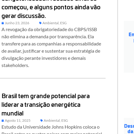
começou, e alguns pontos ainda vão
gerar discussão.
Junho 23, 2026
Ambiental
,
ESG
A revogação da obrigatoriedade do CBPS/ISSB
En
não elimina a demanda por transparência. Ela
transfere para as companhias a responsabilidade
de avaliar, justificar e sustentar sua estratégia de
divulgação perante investidores e demais
stakeholders.
Brasil tem grande potencial para
liderar a transição energética
mundial
Agosto 11, 2025
Ambiental
,
ESG
Estudo da Universidade Johns Hopkins coloca o
Des
da
Brasil entre os quatro países com maior potencial