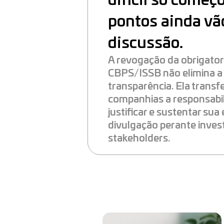
difícil só começ
pontos ainda vã
discussão.
A revogação da obrigato
CBPS/ISSB não elimina 
transparência. Ela transf
companhias a responsabil
justificar e sustentar sua
divulgação perante inves
stakeholders.