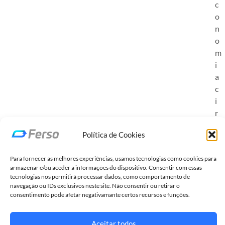
c
o
n
o
m
i
a
c
i
r
c
Política de Cookies
u
l
Para fornecer as melhores experiências, usamos tecnologias como cookies para
a
armazenar e/ou aceder a informações do dispositivo. Consentir com essas
r
tecnologias nos permitirá processar dados, como comportamento de
,
navegação ou IDs exclusivos neste site. Não consentir ou retirar o
consentimento pode afetar negativamante certos recursos e funções.
r
e
d
Aceitar todos