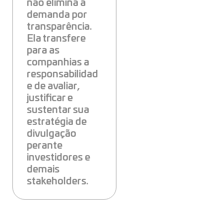
não elimina a
demanda por
transparência.
Ela transfere
para as
companhias a
responsabilidad
e de avaliar,
justificar e
sustentar sua
estratégia de
divulgação
perante
investidores e
demais
stakeholders.