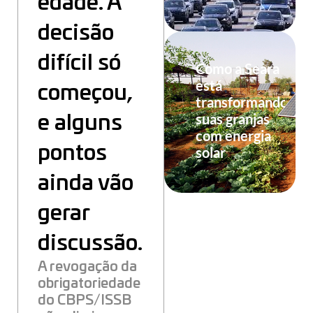
edade. A
decisão
difícil só
Como a Seara
está
começou,
transformando
suas granjas
e alguns
com energia
pontos
solar
ainda vão
gerar
discussão.
A revogação da
obrigatoriedade
do CBPS/ISSB