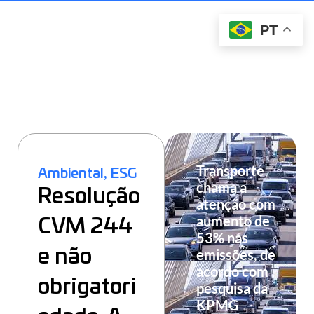
PT
Transporte
,
Ambiental
ESG
chama a
Resolução
atenção com
aumento de
CVM 244
53% nas
e não
emissões, de
acordo com
obrigatori
pesquisa da
KPMG