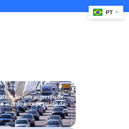
PT
 atenção com aumento de
de acordo com pesquisa da