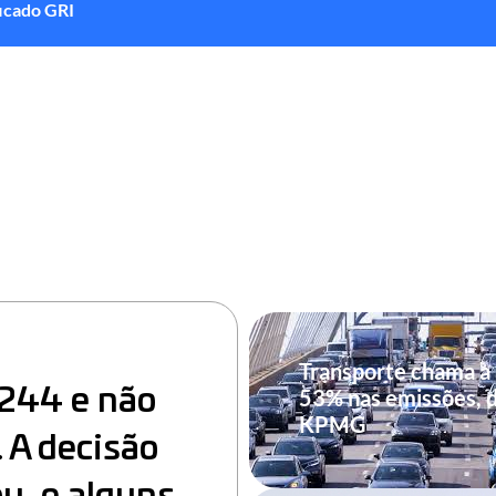
ficado GRI
Transporte chama a
244 e não
53% nas emissões, 
KPMG
 A decisão