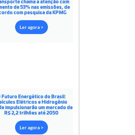
ansporte chama a atenção com
mento de 53% nas emissões, de
cordo com pesquisa da KPMG
Ler agora >
 Futuro Energético do Brasil:
eículos Elétricos e Hidrogênio
de impulsionarão um mercado de
R$ 2,2 trilhões até 2050
Ler agora >