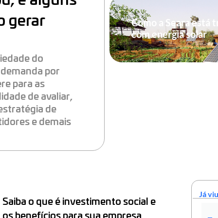
ou, e alguns
o gerar
Como a Seara está t
com energia solar
riedade do
a demanda por
ere para as
idade de avaliar,
 estratégia de
tidores e demais
Já viu
Saiba o que é investimento social e
os benefícios para sua empresa