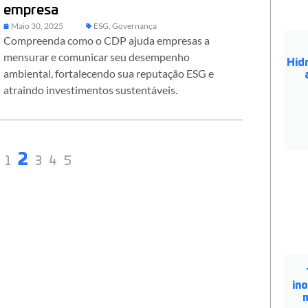
empresa
Maio 30, 2025
ESG
,
Governança
Compreenda como o CDP ajuda empresas a
mensurar e comunicar seu desempenho
Hidr
ambiental, fortalecendo sua reputação ESG e
atraindo investimentos sustentáveis.
2
1
3
4
5
in
m