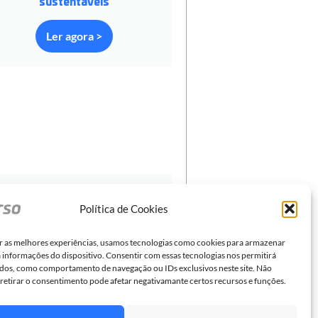
sustentáveis
Ler agora >
asil tem grande potencial para
Política de Cookies
liderar a transição energética
mundial
r as melhores experiências, usamos tecnologias como cookies para armazenar
a informações do dispositivo. Consentir com essas tecnologias nos permitirá
Ler agora >
dos, como comportamento de navegação ou IDs exclusivos neste site. Não
 retirar o consentimento pode afetar negativamante certos recursos e funções.