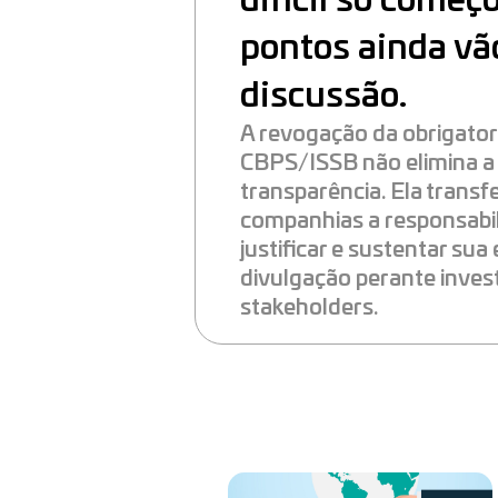
difícil só começ
pontos ainda vã
discussão.
A revogação da obrigato
CBPS/ISSB não elimina 
transparência. Ela transf
companhias a responsabil
justificar e sustentar sua
divulgação perante inves
stakeholders.