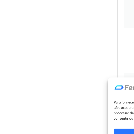
Br
Para fornece
e/ou aceder 
processar da
consentir ou