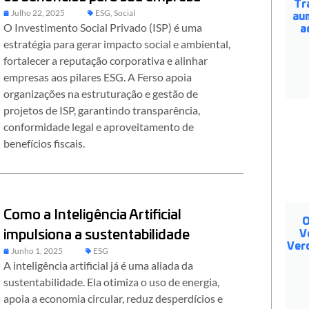
Tr
Julho 22, 2025
ESG
,
Social
au
O Investimento Social Privado (ISP) é uma
a
estratégia para gerar impacto social e ambiental,
fortalecer a reputação corporativa e alinhar
empresas aos pilares ESG. A Ferso apoia
organizações na estruturação e gestão de
projetos de ISP, garantindo transparência,
conformidade legal e aproveitamento de
benefícios fiscais.
Como a Inteligência Artificial
O
impulsiona a sustentabilidade
V
Ver
Junho 1, 2025
ESG
A inteligência artificial já é uma aliada da
sustentabilidade. Ela otimiza o uso de energia,
apoia a economia circular, reduz desperdícios e